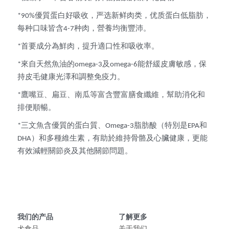
*90%優質蛋白好吸收，严选新鲜肉类，优质蛋白低脂肪，
每种口味皆含4-7种肉，營養均衡豐沛。
*首要成分為鮮肉，提升適口性和吸收率。
*來自天然魚油的omega-3及omega-6能舒緩皮膚敏感，保
持皮毛健康光澤和調整免疫力。
*鷹嘴豆、扁豆、南瓜等富含豐富膳食纖維，幫助消化和
排便順暢。
*三文魚含優質的蛋白質、Omega-3脂肪酸（特別是EPA和
DHA）和多種維生素，有助於維持骨骼及心臟健康，更能
有效減輕關節炎及其他關節問題。
我们的产品
了解更多