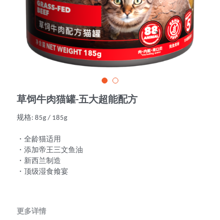
草饲牛肉猫罐-五大超能配方
规格: 85g / 185g
・全龄猫适用
・添加帝王三文鱼油
・新西兰制造
・顶级湿食飨宴
更多详情